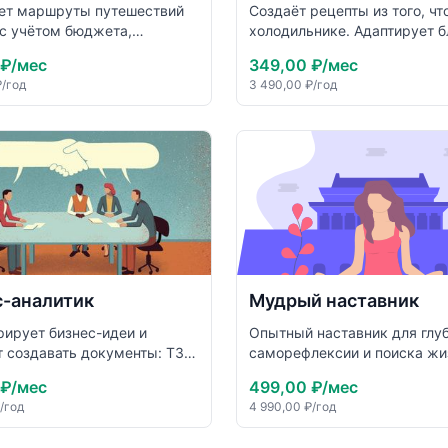
ет маршруты путешествий
Создаёт рецепты из того, чт
 с учётом бюджета,
холодильнике. Адаптирует 
в и логистики. Даёт
под диету и предпочтения,
 ₽
/мес
349,00 ₽
/мес
и и адаптирует планы под
объясняет технику приготов
₽
/год
3 490,00 ₽
/год
ких путешественников.
понятно и с юмором.
с-аналитик
Мудрый наставник
рирует бизнес-идеи и
Опытный наставник для глу
 создавать документы: ТЗ,
саморефлексии и поиска ж
планы, SWOT-анализ. Задаёт
ответов. Помогает разобрат
 ₽
/мес
499,00 ₽
/мес
ные вопросы вместо общих
сложных решениях через
/год
4 990,00 ₽
/год
сократический диалог и раб
ценностями.