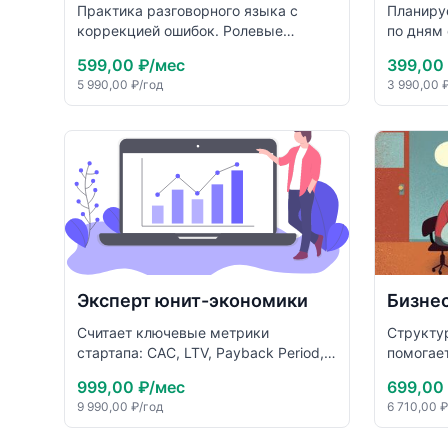
Практика разговорного языка с
Планиру
коррекцией ошибок. Ролевые
по дням
ситуации, объяснение грамматики,
интересо
599,00 ₽
/мес
399,00
подготовка к IELTS/TOEFL. Терпелив
лайфхак
5 990,00 ₽
/год
3 990,00 
и поощряет прогресс.
российс
Эксперт юнит-экономики
Бизне
Считает ключевые метрики
Структу
стартапа: CAC, LTV, Payback Period,
помогает
ARPU, Churn. Объясняет формулы и
бизнес-
999,00 ₽
/мес
699,00
показывает, как изменения влияют
правиль
9 990,00 ₽
/год
6 710,00 ₽
на экономику продукта.
ответов.