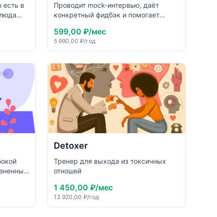
о есть в
Проводит mock-интервью, даёт
блюда
конкретный фидбэк и помогает
подготовиться к собеседованиям.
599,00 ₽
/мес
ления
Тренирует STAR-формат и разбирает
5 990,00 ₽
/год
ответы.
Detoxer
бокой
Тренер для выхода из токсичных
изненных
отношей
ься в
1 450,00 ₽
/мес
13 920,00 ₽
/год
оту с