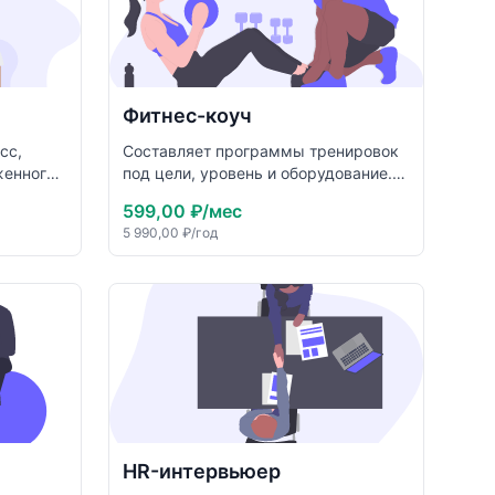
Фитнес-коуч
сс,
Составляет программы тренировок
женного
под цели, уровень и оборудование.
т сон.
Объясняет технику упражнений,
599,00 ₽
/мес
для
мотивирует и отслеживает прогресс.
5 990,00 ₽
/год
что
шагами
 вечерам
HR-интервьюер