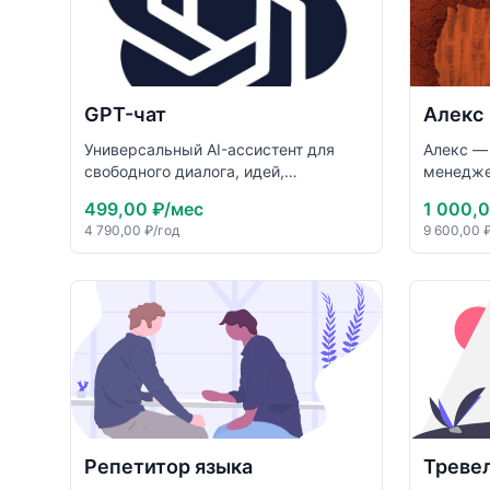
GPT-чат
Алекс
Универсальный AI-ассистент для
Алекс — 
свободного диалога, идей,
менедже
объяснений, текстов и повседневных
руковод
499,00 ₽
/мес
1 000,0
задач без специализированной
разбират
4 790,00 ₽
/год
9 600,00 
настройки.
просадк
следующ
неопред
перегово
к сложн
продажи
предска
Репетитор языка
Треве