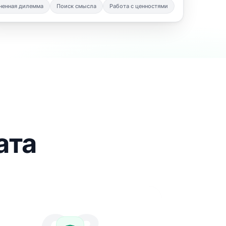
ненная дилемма
Поиск смысла
Работа с ценностями
ата