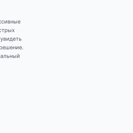
ексивные
стрых
 увидеть
решение.
сальный