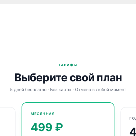
о использовать его и для глубокого диалога, и для коротких се
и итоги дня, назвать важные чувства или зафиксировать следую
ТАРИФЫ
Выберите свой план
5 дней бесплатно · Без карты · Отмена в любой момент
МЕСЯЧНАЯ
ГО
499
₽
4