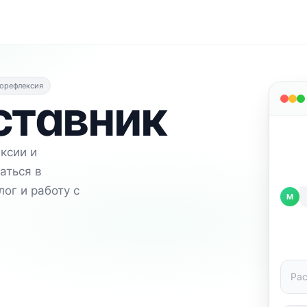
орефлексия
ставник
ксии и
аться в
ог и работу с
М