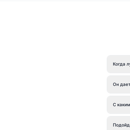
Когда 
Когда н
Он дает
мотивах
Скорее 
С каким
вопросы
решение
С жизне
Подойде
переоце