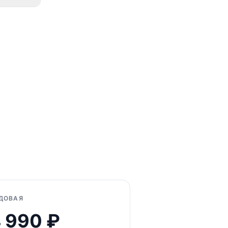
ссий:
щий шаг.
ДОВАЯ
 990
₽